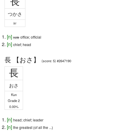
長
つかさ
irr
[
n
]
office; official
note
[
n
]
chief; head
長 【おさ】
(score: 5) #2647190
長
おさ
Kun
Grade 2
0.00%
[
n
]
head; chief; leader
[
n
]
the greatest (of all the ...)