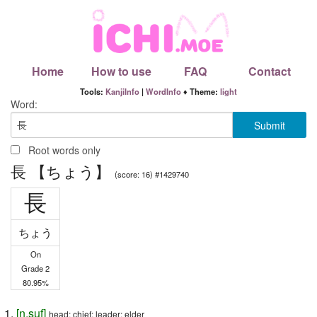
Home
How to use
FAQ
Contact
Tools:
KanjiInfo
|
WordInfo
♦ Theme:
light
Word:
Root words only
長 【ちょう】
(score: 16) #1429740
長
ちょう
On
Grade 2
80.95%
[
n
,
suf
]
head; chief; leader; elder