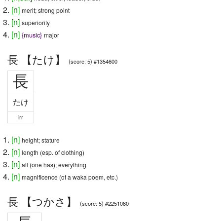
[
n
]
merit; strong point
[
n
]
superiority
[
n
]
{
music
}
major
長 【たけ】
(score: 5) #1354600
長
たけ
irr
[
n
]
height; stature
[
n
]
length (esp. of clothing)
[
n
]
all (one has); everything
[
n
]
magnificence (of a waka poem, etc.)
長 【つかさ】
(score: 5) #2251080